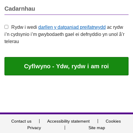
Cadarnhau
Rydw i wedi
darllen y datganiad preifatrwydd
ac rydw
i’n cydsynio i’m gwybodaeth gael ei defnyddio yn unol â’r
telerau
Contact us
Accessibility statement
Cookies
Privacy
Site map