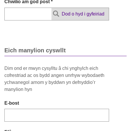
Chwilio am god post *
Dod o hyd i gyfeiriad
Eich manylion cyswllt
Dim ond er mwyn cysylltu â chi ynghylch eich
cofrestriad ac os bydd angen unrhyw wybodaeth
ychwanegol arnom y byddwn yn defnyddio’r
manylion hyn
E-bost