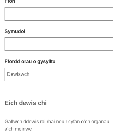
Ffôn
Symudol
Ffordd orau o gysylltu
Eich dewis chi
Gallwch ddewis roi rhai neu’r cyfan o’ch organau
a’ch meinwe