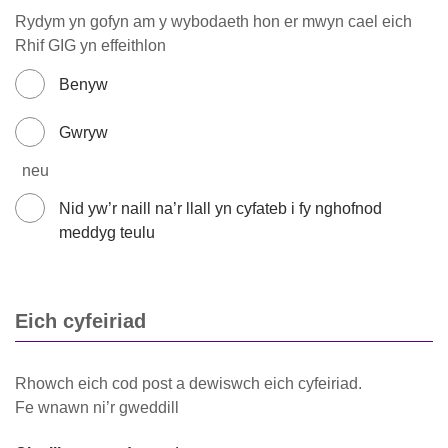
Rydym yn gofyn am y wybodaeth hon er mwyn cael eich
Rhif GIG yn effeithlon
Benyw
Gwryw
neu
Nid yw’r naill na’r llall yn cyfateb i fy nghofnod
meddyg teulu
Eich cyfeiriad
Rhowch eich cod post a dewiswch eich cyfeiriad.
Fe wnawn ni’r gweddill