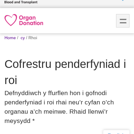
Who we
are
You
What
Home
cy
Rhoi
are
we do
here:
Cofrestru penderfyniad i
How we
help
roi
How
Defnyddiwch y ffurflen hon i gofnodi
you can
help
penderfyniad i roi rhai neu’r cyfan o’ch
organau a’ch meinwe. Rhaid llenwi’r
Careers
meysydd *
News