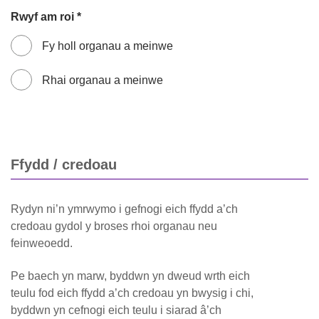
Rwyf am roi *
Fy holl organau a meinwe
Rhai organau a meinwe
Ffydd / credoau
Rydyn ni’n ymrwymo i gefnogi eich ffydd a’ch
credoau gydol y broses rhoi organau neu
feinweoedd.
Pe baech yn marw, byddwn yn dweud wrth eich
teulu fod eich ffydd a’ch credoau yn bwysig i chi,
byddwn yn cefnogi eich teulu i siarad â’ch