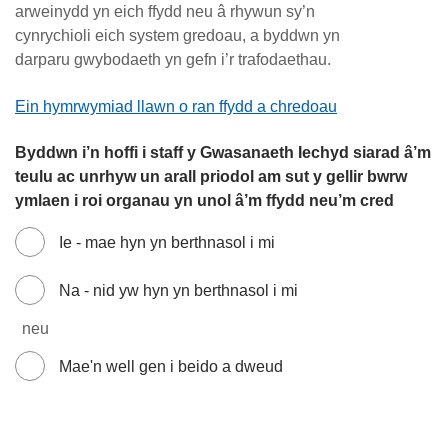
arweinydd yn eich ffydd neu â rhywun sy’n
cynrychioli eich system gredoau, a byddwn yn
darparu gwybodaeth yn gefn i’r trafodaethau.
Ein hymrwymiad llawn o ran ffydd a chredoau
Byddwn i’n hoffi i staff y Gwasanaeth Iechyd siarad â’m
teulu ac unrhyw un arall priodol am sut y gellir bwrw
ymlaen i roi organau yn unol â’m ffydd neu’m cred
Ie - mae hyn yn berthnasol i mi
Na - nid yw hyn yn berthnasol i mi
neu
Mae'n well gen i beido a dweud