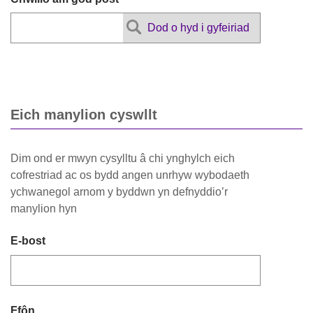
Dod o hyd i gyfeiriad
Eich manylion cyswllt
Dim ond er mwyn cysylltu â chi ynghylch eich
cofrestriad ac os bydd angen unrhyw wybodaeth
ychwanegol arnom y byddwn yn defnyddio’r
manylion hyn
E-bost
Ffôn