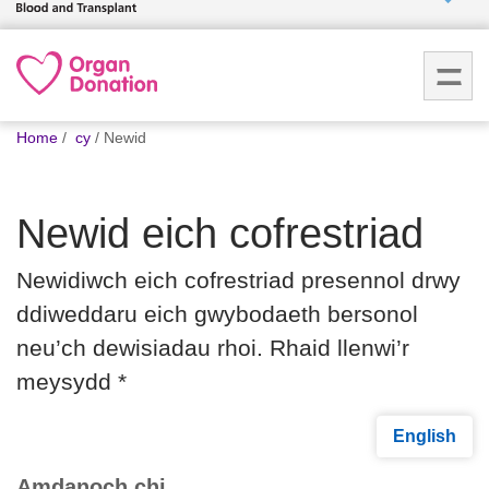
Who we
are
You
What
Home
cy
Newid
are
we do
here:
Newid eich cofrestriad
How we
help
Newidiwch eich cofrestriad presennol drwy
ddiweddaru eich gwybodaeth bersonol
How
you can
neu’ch dewisiadau rhoi. Rhaid llenwi’r
help
meysydd *
Careers
English
News
Amdanoch chi