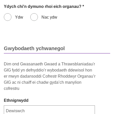
Ydych chi'n dymuno rhoi eich organau? *
Ydw
Nac ydw
Gwybodaeth ychwanegol
Dim ond Gwasanaeth Gwaed a Thrawsblaniadau'r
GIG fydd yn defnyddio’r wybodaeth ddewisol hon
er mwyn dadansoddi Cofrestr Rhoddwyr Organau’r
GIG ac ni chaiff ei chadw gyda’ch manylion
cofrestru
Ethnigrwydd