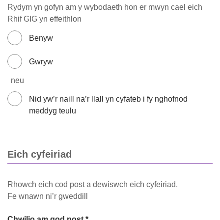
Rydym yn gofyn am y wybodaeth hon er mwyn cael eich
Rhif GIG yn effeithlon
Benyw
Gwryw
neu
Nid yw’r naill na’r llall yn cyfateb i fy nghofnod
meddyg teulu
Eich cyfeiriad
Rhowch eich cod post a dewiswch eich cyfeiriad.
Fe wnawn ni’r gweddill
Chwilio am god post *