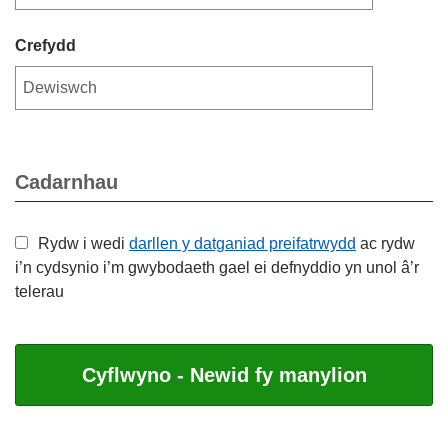
Crefydd
Cadarnhau
Rydw i wedi
darllen y datganiad preifatrwydd
ac rydw
i’n cydsynio i’m gwybodaeth gael ei defnyddio yn unol â’r
telerau